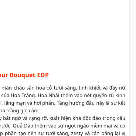
eur Bouquet EDP
àn chào sân hoa cỏ tươi sáng, tinh khiết và đầy nữ
g của Hoa Trắng. Hoa Nhài thêm vào nét quyến rũ kinh
, lãng mạn và hơi phấn. Tầng hương đầu này là sự kết
oa trắng gợi cảm.
ầy bất ngờ và rạng rỡ, xuất hiện khá độc đáo trong cấu
nước. Quả Đào thêm vào sự ngọt ngào mềm mại và có
 phần tạo nên sự tươi sáng, zesty và cân bằng lại vị