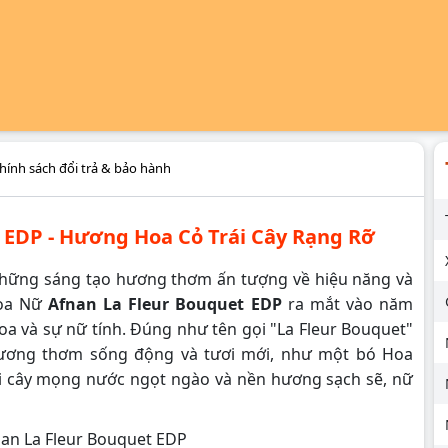
hính sách đổi trả & bảo hành
 EDP -
Hương Hoa Cỏ Trái Cây Rạng Rỡ
i những sáng tạo hương thơm ấn tượng về hiệu năng và
hoa Nữ
Afnan La Fleur Bouquet EDP
ra mắt vào năm
oa và sự nữ tính. Đúng như tên gọi "La Fleur Bouquet"
hương thơm sống động và tươi mới, như một bó Hoa
ái cây mọng nước ngọt ngào và nền hương sạch sẽ, nữ