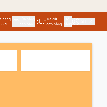
a hàng
Cửa hàng
Tra cứu
Giỏ
Tài khoản
3869
gần bạn
đơn hàng
hàng