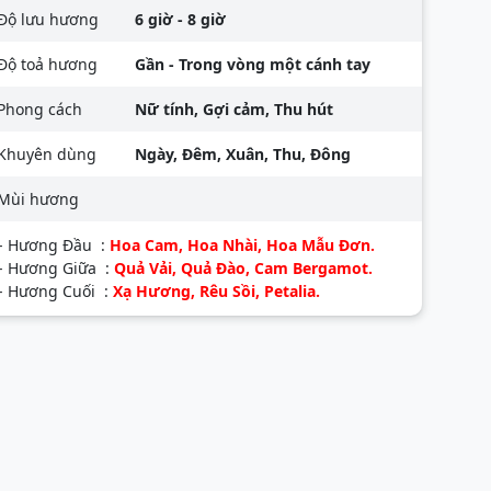
Độ lưu hương
6 giờ - 8 giờ
Độ toả hương
Gần - Trong vòng một cánh tay
Phong cách
Nữ tính, Gợi cảm, Thu hút
Khuyên dùng
Ngày, Đêm, Xuân, Thu, Đông
Mùi hương
- Hương Đầu :
Hoa Cam, Hoa Nhài, Hoa Mẫu Đơn.
- Hương Giữa :
Quả Vải, Quả Đào, Cam Bergamot.
- Hương Cuối :
Xạ Hương, Rêu Sồi, Petalia.