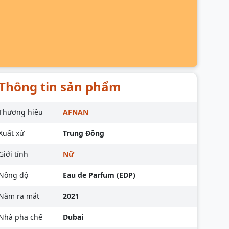
Thông tin sản phẩm
Thương hiệu
AFNAN
Xuất xứ
Trung Đông
Giới tính
Nữ
Nồng độ
Eau de Parfum (EDP)
Năm ra mắt
2021
Nhà pha chế
Dubai