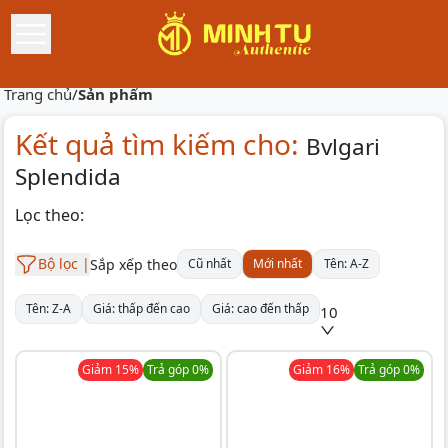
Trang chủ
/
Sản phẩm
Kết quả tìm kiếm cho:
Bvlgari
Splendida
Lọc theo:
Bộ lọc |
Sắp xếp theo
Cũ nhất
Mới nhất
Tên: A-Z
Tên: Z-A
Giá: thấp đến cao
Giá: cao đến thấp
10
Giảm
15
%
Trả góp 0%
Giảm
16
%
Trả góp 0%