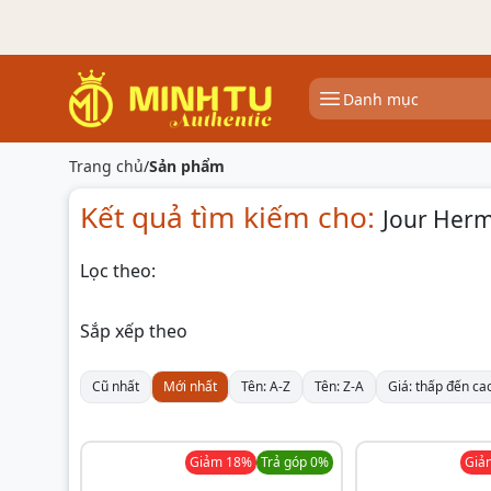
Danh mục
Trang chủ
/
Sản phẩm
Kết quả tìm kiếm cho:
Jour Her
Lọc theo:
Sắp xếp theo
Cũ nhất
Mới nhất
Tên: A-Z
Tên: Z-A
Giá: thấp đến ca
Giảm
18
%
Trả góp 0%
Gi