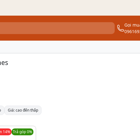
Gọi mu
096169
mes
o
Giá: cao đến thấp
ảm
14
%
Trả góp 0%