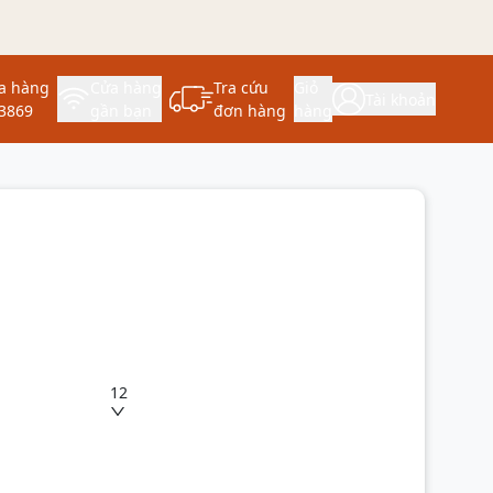
a hàng
Cửa hàng
Tra cứu
Giỏ
Tài khoản
3869
gần bạn
đơn hàng
hàng
12