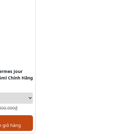
rmes Jour
5ml Chính Hãng
300.000₫
 giỏ hàng