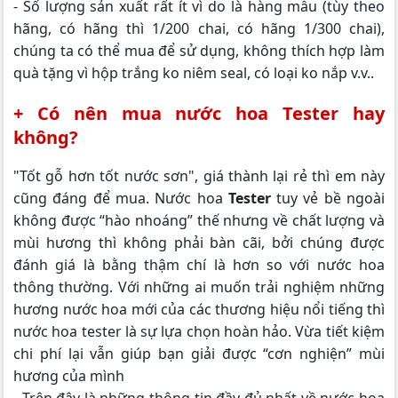
- Số lượng sản xuất rất ít vì do là hàng mẫu (tùy theo
hãng, có hãng thì 1/200 chai, có hãng 1/300 chai),
chúng ta có thể mua để sử dụng, không thích hợp làm
quà tặng vì hộp trắng ko niêm seal, có loại ko nắp v.v..
+ Có nên mua nước hoa Tester hay
không?
"Tốt gỗ hơn tốt nước sơn", giá thành lại rẻ thì em này
cũng đáng để mua. Nước hoa
Tester
tuy vẻ bề ngoài
không được “hào nhoáng” thế nhưng về chất lượng và
mùi hương thì không phải bàn cãi, bởi chúng được
đánh giá là bằng thậm chí là hơn so với nước hoa
thông thường. Với những ai muốn trải nghiệm những
hương nước hoa mới của các thương hiệu nổi tiếng thì
nước hoa tester là sự lựa chọn hoàn hảo. Vừa tiết kiệm
chi phí lại vẫn giúp bạn giải được “cơn nghiện” mùi
hương của mình
- Trên đây là những thông tin đầy đủ nhất về nước hoa