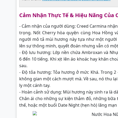
Cảm Nhận Thực Tế & Hiệu Năng Của 
- Cảm nhận của người dùng: Creed Carmina nhận đ
trọng. Nốt Cherry hòa quyện cùng Hoa Hồng v
người mô tả mùi hương này tựa như một người 
lên sự thông minh, quyết đoán nhưng vẫn có một 
- Độ lưu hương: Lớp nền chứa Ambroxan và Nh
6 đến 10 tiếng. Khi xịt lên áo khoác hay khăn c
sau.
- Độ tỏa hương: Tỏa hương ở mức Khá. Trong 2 
không gian một cách mượt mà. Về sau, nó thu l
ly một cánh tay.
- Hoàn cảnh sử dụng: Mùi hương này sinh ra là d
Chân ái cho những sự kiện thảm đỏ, những bữa t
thế, hoặc một buổi Date Night (hẹn hò) lãng mạn