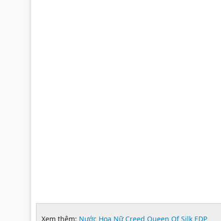
Xem thêm:
Nước Hoa Nữ Creed Queen Of Silk EDP