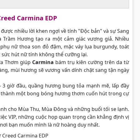
Creed Carmina EDP
ược nhiều lời khen ngợi về tính "Độc bản" và sự Sang
à Trầm Hương tạo ra một cảm giác vương giả. Nhiều
phụ nữ thoa son đỏ đậm, mặc váy lụa burgundy, toát
sức hút nữ tính không thể cưỡng lại.
ựa Thơm giúp
Carmina
bám trụ kiên cường trên da từ
hoàng, mùi hương sẽ vương vấn dính chặt sang tận ngày
- 3 giờ đầu, quầng hương bung tỏa mạnh mẽ, lấp đầy
ại thành một bong bóng hương thơm cuốn hút trong cự
ành cho Mùa Thu, Mùa Đông và những buổi tối se lạnh.
iệc VIP, những cuộc họp quan trọng cần khẳng định vị
 nơi bạn muốn mình là nữ hoàng duy nhất.