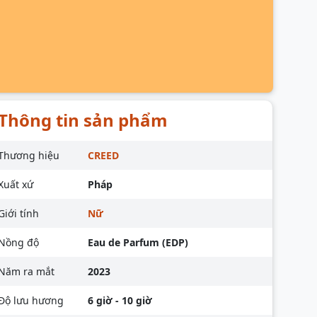
Thông tin sản phẩm
Thương hiệu
CREED
Xuất xứ
Pháp
Giới tính
Nữ
Nồng độ
Eau de Parfum (EDP)
Năm ra mắt
2023
Độ lưu hương
6 giờ - 10 giờ