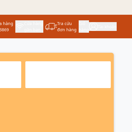
a hàng
Cửa hàng
Tra cứu
Giỏ
Tài khoản
3869
gần bạn
đơn hàng
hàng