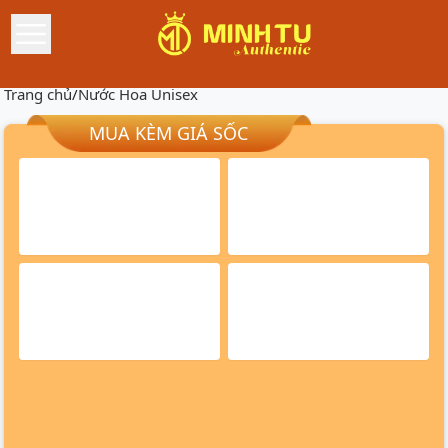
Trang chủ
/
Nước Hoa Unisex
MUA KÈM GIÁ SỐC