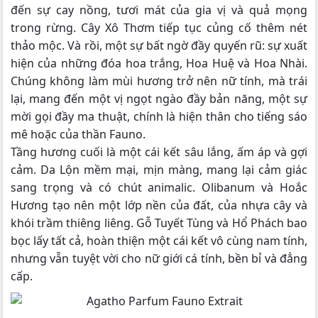
đến sự cay nồng, tươi mát của gia vị và quả mọng
trong rừng. Cây Xô Thơm tiếp tục củng cố thêm nét
thảo mộc. Và rồi, một sự bất ngờ đầy quyến rũ: sự xuất
hiện của những đóa hoa trắng, Hoa Huệ và Hoa Nhài.
Chúng không làm mùi hương trở nên nữ tính, mà trái
lại, mang đến một vị ngọt ngào đầy bản năng, một sự
mời gọi đầy ma thuật, chính là hiện thân cho tiếng sáo
mê hoặc của thần Fauno.
Tầng hương cuối là một cái kết sâu lắng, ấm áp và gợi
cảm. Da Lộn mềm mại, mịn màng, mang lại cảm giác
sang trọng và có chút animalic. Olibanum và Hoắc
Hương tạo nên một lớp nền của đất, của nhựa cây và
khói trầm thiêng liêng. Gỗ Tuyết Tùng và Hổ Phách bao
bọc lấy tất cả, hoàn thiện một cái kết vô cùng nam tính,
nhưng vẫn tuyệt vời cho nữ giới cá tính, bền bỉ và đẳng
cấp.