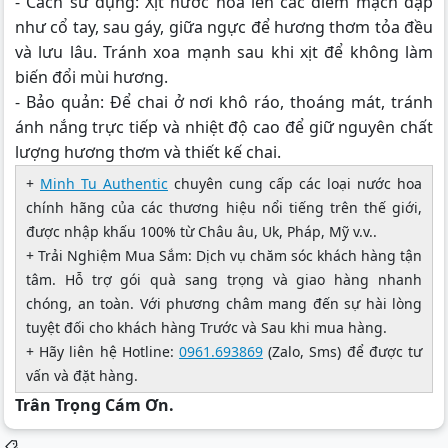
- Cách sử dụng: Xịt nước hoa lên các điểm mạch đập
như cổ tay, sau gáy, giữa ngực để hương thơm tỏa đều
và lưu lâu. Tránh xoa mạnh sau khi xịt để không làm
biến đổi mùi hương.
- Bảo quản: Để chai ở nơi khô ráo, thoáng mát, tránh
ánh nắng trực tiếp và nhiệt độ cao để giữ nguyên chất
lượng hương thơm và thiết kế chai.
+
Minh Tu Authentic
chuyên cung cấp các loại nước hoa
chính hãng của các thương hiệu nổi tiếng trên thế giới,
được nhập khấu 100% từ Châu âu, Uk, Pháp, Mỹ v.v..
+ Trải Nghiệm Mua Sắm: Dịch vụ chăm sóc khách hàng tận
tâm. Hỗ trợ gói quà sang trọng và giao hàng nhanh
chóng, an toàn. Với phương châm mang đến sự hài lòng
tuyệt đối cho khách hàng Trước và Sau khi mua hàng.
+ Hãy liên hệ Hotline:
0961.693869
(Zalo, Sms) để được tư
vấn và đặt hàng.
Trân Trọng Cám Ơn.