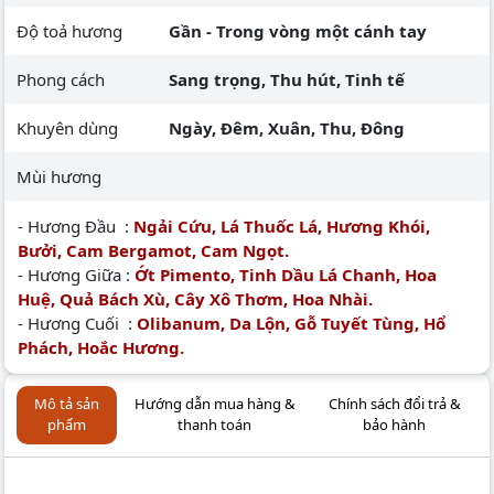
Độ toả hương
Gần - Trong vòng một cánh tay
Phong cách
Sang trọng, Thu hút, Tinh tế
Khuyên dùng
Ngày, Đêm, Xuân, Thu, Đông
Mùi hương
- Hương Đầu :
Ngải Cứu, Lá Thuốc Lá, Hương Khói,
Bưởi, Cam Bergamot, Cam Ngọt.
- Hương Giữa :
Ớt Pimento, Tinh Dầu Lá Chanh, Hoa
Huệ, Quả Bách Xù, Cây Xô Thơm, Hoa Nhài.
- Hương Cuối :
Olibanum, Da Lộn, Gỗ Tuyết Tùng, Hổ
Phách, Hoắc Hương.
Mô tả sản
Hướng dẫn mua hàng &
Chính sách đổi trả &
phẩm
thanh toán
bảo hành