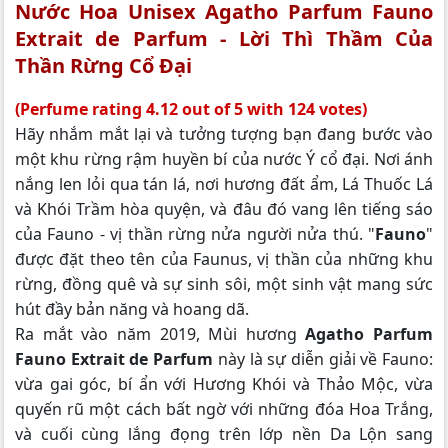
Nước Hoa Unisex Agatho Parfum Fauno
Extrait de Parfum - Lời Thì Thầm Của
Thần Rừng Cổ Đại
(Perfume rating 4.12 out of 5 with 124 votes)
Hãy nhắm mắt lại và tưởng tượng bạn đang bước vào
một khu rừng rậm huyền bí của nước Ý cổ đại. Nơi ánh
nắng len lỏi qua tán lá, nơi hương đất ẩm, Lá Thuốc Lá
và Khói Trầm hòa quyện, và đâu đó vang lên tiếng sáo
của Fauno - vị thần rừng nửa người nửa thú. "
Fauno
"
được đặt theo tên của Faunus, vị thần của những khu
rừng, đồng quê và sự sinh sôi, một sinh vật mang sức
hút đầy bản năng và hoang dã.
Ra mắt vào năm 2019, Mùi hương
Agatho Parfum
Fauno Extrait de Parfum
này là sự diễn giải về Fauno:
vừa gai góc, bí ẩn với Hương Khói và Thảo Mộc, vừa
quyến rũ một cách bất ngờ với những đóa Hoa Trắng,
và cuối cùng lắng đọng trên lớp nền Da Lộn sang